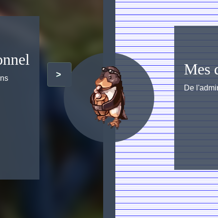
onnel
Mes d
>
ons
De l'admi