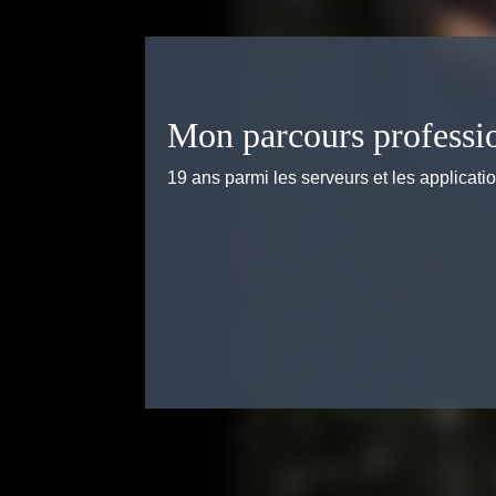
Mon parcours professi
19 ans parmi les serveurs et les applicati